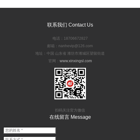
永
利
国
际
联系我们 Contact Us
官
方
网
电话：18706672827
站
邮箱：nanhevip@126.com
地址：中国 山东省 潍坊市潍城区望留街道
官网：
www.xinxingsl.com
扫码关注官方微信
在线留言 Message