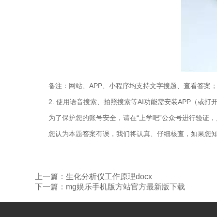
备注：网站、APP、小程序均支持文字搜题、查看答案；
2. 使用语音搜索、拍照搜索等AI功能需安装APP（或打
为了保护您的账号安全，请在“上学吧”公众号进行验证，点击
您认为本题答案有误，我们将认真、仔细核查，如果您知
上一篇：生化分析仪工作原理docx
下一篇：mg娱乐手机版方站官方最新版下载