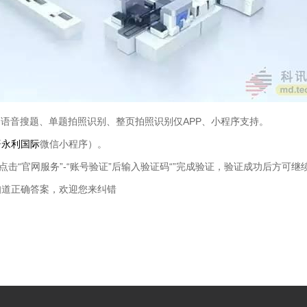
语音搜题、单题拍照识别、整页拍照识别仅APP、小程序支持。
开
永利国际
微信小程序）。
“官网服务”-“账号验证”后输入验证码“”完成验证，验证成功后方可继
道正确答案，欢迎您来纠错