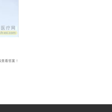
续查看答案！