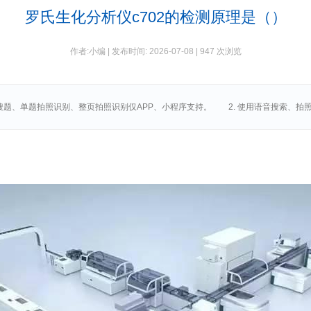
罗氏生化分析仪c702的检测原理是（）
作者:小编 | 发布时间: 2026-07-08 |
947 次浏览
、单题拍照识别、整页拍照识别仅APP、小程序支持。 2. 使用语音搜索、拍照