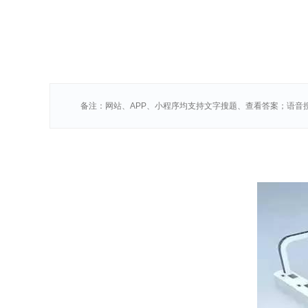
际
官
方
网
站
备注：网站、APP、小程序均支持文字搜题、查看答案；语音搜题