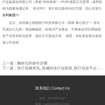
疗设备股份有限公司（简称“华科精准”）IPO申请获正式受理，保荐机
构为国泰海通证券。 本次IPO，发行前总股本6000万股，拟公开发行
永利集团
20
近日，深圳睿心智能医疗科技有限公司（简称“睿心医疗”）宣布
完成近亿元新一笔战略融资，由海河产业基金、中丽基金市区两级国
有产业资本联合投资，项目正式落地天津。 据悉，本轮资金将全面加
速公司全线
上一篇：酶标仪的操作步骤
下一篇：医疗器械资讯_医械科技行业新闻_医疗信息平台-OFweek医械科技网
联系我们 Contact Us
电话：18706672827
邮箱：nanhevip@126.com