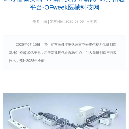
永
平台-OFweek医械科技网
利
国
际
作者:小编 | 发布时间: 2026-07-09 |
次浏览
官
方
网
站
2026年6月15日，强生宣布向佛罗里达州杰克逊维尔视力保健制造
基地注资超10亿美元，用于新建现代化配送中心、引入先进制造与包装
技术，预计2028年全面