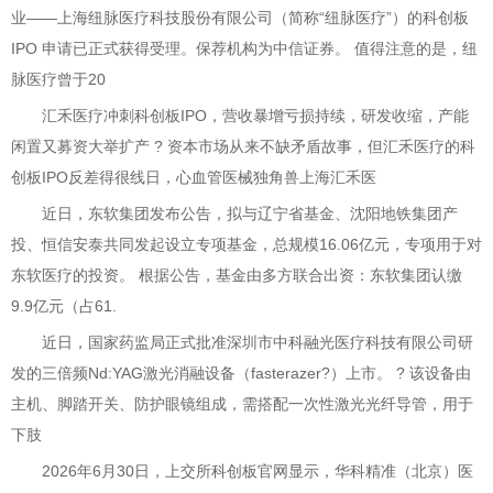
业——上海纽脉医疗科技股份有限公司（简称“纽脉医疗”）的科创板
IPO 申请已正式获得受理。保荐机构为中信证券。 值得注意的是，纽
脉医疗曾于20
汇禾医疗冲刺科创板IPO，营收暴增亏损持续，研发收缩，产能
闲置又募资大举扩产 ? 资本市场从来不缺矛盾故事，但汇禾医疗的科
创板IPO反差得很线日，心血管医械独角兽上海汇禾医
近日，东软集团发布公告，拟与辽宁省基金、沈阳地铁集团产
投、恒信安泰共同发起设立专项基金，总规模16.06亿元，专项用于对
东软医疗的投资。 根据公告，基金由多方联合出资：东软集团认缴
9.9亿元（占61.
近日，国家药监局正式批准深圳市中科融光医疗科技有限公司研
发的三倍频Nd:YAG激光消融设备（fasterazer?）上市。 ? 该设备由
主机、脚踏开关、防护眼镜组成，需搭配一次性激光光纤导管，用于
下肢
2026年6月30日，上交所科创板官网显示，华科精准（北京）医