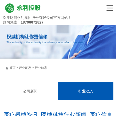
永
欢迎访问永利集团股份有限公司官方网站！
利
咨询热线：
18706672827
集
团
股
份
有
限
公
司
|
IVD
首页
>
行业动态
>
行业动态
体
外
诊
断
设
公司新闻
行业动态
备
制
造
商
医疗器械资讯_医械科技行业新闻_医疗信息
|