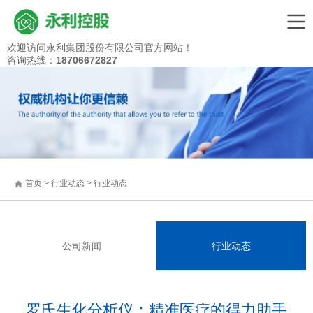
永
欢迎访问永利集团股份有限公司官方网站！
利
咨询热线：
18706672827
集
团
股
份
有
限
公
司
|
IVD
首页
>
行业动态
>
行业动态
体
外
诊
断
设
公司新闻
行业动态
备
制
造
商
罗氏生化分析仪：精准医疗的得力助手
|