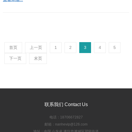
首页
上一页
1
2
3
4
5
下一页
末页
联系我们 Contact Us
电话：18706672827
邮箱：nanhevip@126.com
地址：中国 山东省 潍坊市潍城区望留街道