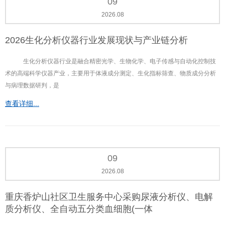
09
永
利
2026.08
国
际
2026生化分析仪器行业发展现状与产业链分析
官
方
网
生化分析仪器行业是融合精密光学、生物化学、电子传感与自动化控制技
站
术的高端科学仪器产业，主要用于体液成分测定、生化指标筛查、物质成分分析
与病理数据研判，是
查看详细...
09
2026.08
重庆香炉山社区卫生服务中心采购尿液分析仪、电解
质分析仪、全自动五分类血细胞(一体