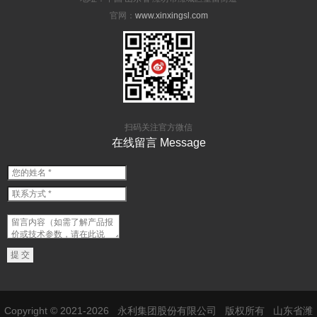
官网：
www.xinxingsl.com
扫码关注官方微信
在线留言 Message
Copyright © 2021-2026 永利集团股份有限公司 版权所有 山东省潍