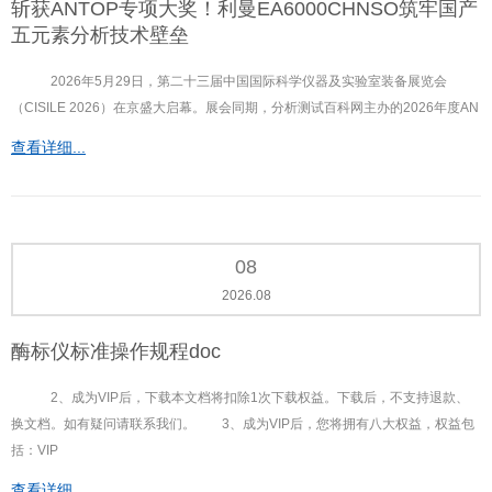
斩获ANTOP专项大奖！利曼EA6000CHNSO筑牢国产
五元素分析技术壁垒
2026年5月29日，第二十三届中国国际科学仪器及实验室装备展览会
（CISILE 2026）在京盛大启幕。展会同期，分析测试百科网主办的2026年度AN
查看详细...
08
2026.08
酶标仪标准操作规程doc
2、成为VIP后，下载本文档将扣除1次下载权益。下载后，不支持退款、
换文档。如有疑问请联系我们。 3、成为VIP后，您将拥有八大权益，权益包
括：VIP
查看详细...