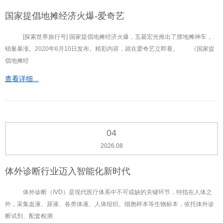
国家提倡地摊经济火爆-爱奇艺
[探索世界旅行号] 国家提倡地摊经济火爆，五菱宏光推出了摆地摊神车，
销量暴涨。2020年6月10日发布。精彩内容，就在爱奇艺立即看。 《国家提
倡地摊经
查看详细...
04
2026.08
体外诊断行业迈入智能化新时代
体外诊断（IVD）是现代医疗体系中不可或缺的关键环节，特指在人体之
外，采集血液、尿液、各类体液、人体组织、细胞样本等生物标本，依托体外诊
断试剂、配套检测